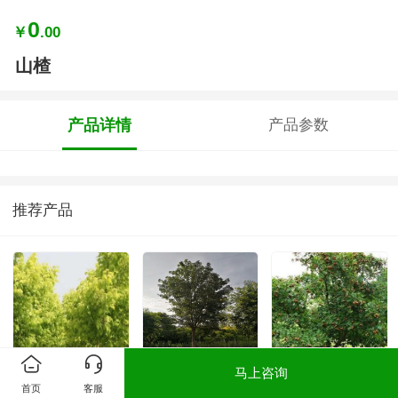
0
￥
.00
山楂
产品详情
产品参数
推荐产品
马上咨询
金叶复叶槭
元宝枫
山楂
首页
客服